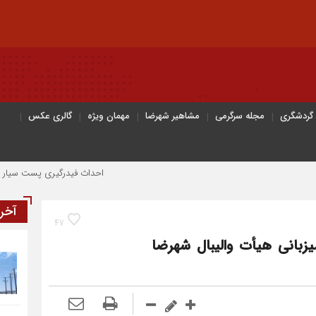
 گردشگری
مجله سرگرمی
مشاهیر شهرضا
مهمان ویژه
گالری عکس
احداث فیدرگیری پست سیار شهرک رازی؛ گا
آخر
47
یزبانی هیأت والیبال شهرضا