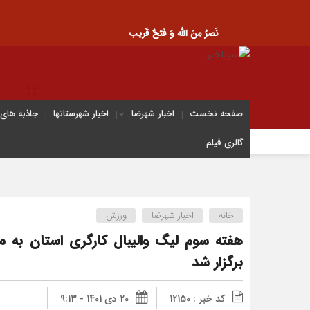
نَصرُ مِنَ الله وَ فَتحٌ قَریب
صفحه نخست
اخبار شهرضا
اخبار شهرستانها
جاذبه های
گالری فیلم
خانه
اخبار شهرضا
ورزش
هفته سوم لیگ والیبال کارگری استان به م
برگزار شد
کد خبر : 12150
20 دی 1401 - 9:13