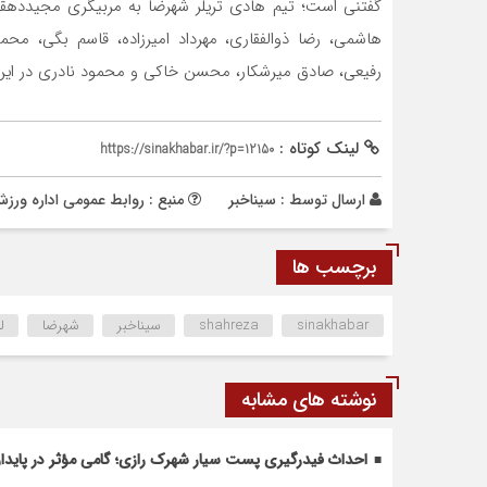
گفتنی است؛ تیم هادی تریلر شهرضا به مربیگری مجیددهقان
هاشمی، رضا ذوالفقاری، مهرداد امیرزاده، قاسم بگی، محمد
رفیعی، صادق میرشکار، محسن خاکی و محمود نادری در این
لینک کوتاه :
https://sinakhabar.ir/?p=12150
ارسال توسط :
سیناخبر
منبع : روابط عمومی اداره ور
برچسب ها
sinakhabar
shahreza
سیناخبر
شهرضا
ل
نوشته های مشابه
احداث فیدرگیری پست سیار شهرک رازی؛ گامی مؤثر در پاید