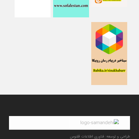
طراحی و توسعه: فناوری اطلاعات ققنوس