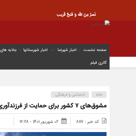
نَصرُ مِنَ الله وَ فَتحٌ قَریب
صفحه نخست
اخبار شهرضا
اخبار شهرستانها
جاذبه های
گالری فیلم
خانه
اجتماعی و فرهنگی
مشوق‌های ۷ کشور برای حمایت از فرزندآوری
کد خبر : 8117
02 شهریور 1401 - 12:28