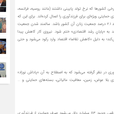
خی کشور‌ها که نرخ تولد پایینی داشتند (مانند روسیه، فرانسه،
مایتی ویژه‌ای برای فرزندآوری را اعمال کرده‌اند. برای این که
یک کشور جمعیت پایداری داشته باشد، نرخ فرزندآوری باید ۲.۱ درصد جمعیت زنان آن کشور باشد. سالمند شدن جمعیت
به «پایانِ رشد اقتصادی» ختم شود. نیروی کار کاهش پیدا
کند؛ به دلیل «کاهش تقاضا» اقتصاد وارد رکود می‌شود و حتی
وری در نظر گرفته می‌شود که به اصطلاح به آن «پاداش نوزاد»
ی بلا عوض، زمین، معافیت مالیاتی، بسته‌های حمایتی و …
این کشور حدود ۵ درصد تولید ناخالص ملی کشور را که رقمی حدود ۸۳ میلیارد دلار می‌شود صرف حمایت از فرزندآوری