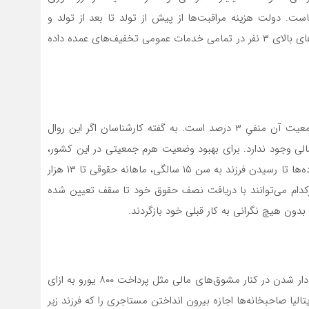
پاست. دولت هزینه مراقبت‌ها از پیش از تولد تا بعد از تولد و
رسیدن بچه به سن ۷ سال را بر عهده می‌گیرد و به خانواده‌های بالای ۳ نفر در تمامی خدمات عمومی تخفیف‌های عمده داده
ژاپن یکی از پیرترین کشور‌های جهان است که نرخ رشد جمعیت آن منفیِ ۳ درصد است. به گفته کارشناسان اگر این روال
 داشته باشد در سال ۳۰۱۱ دیگر در ژاپن کودک زیر ۱۵ سالی وجود ندارد. برای بهبود وضعیت هرم جمعیتی در این کشور،
قانونی به نام «کودوموتیت» وضع شد که طبق آن، به خانواده‌ها تا رسیدن فرزند به سن ۱۵ سالگی، ماهانه حقوقی تا ۱۳ هزار
مادر هرکدام می‌توانند با دریافت نصف حقوق خود تا سقف تعیین شده
بدون هیچ نگرانی به کار قبلی خود بازگردند.
دولت ایتالیا برای حمایت از خانواده و تشویق مردم به بچه دار شدن در کنار مشوق‌های مالی مثل پرداخت ۸۰۰ یورو به ازای
الیا صاحبخانه‌ها اجازه بیرون انداختن مستاجری را که فرزند زیر