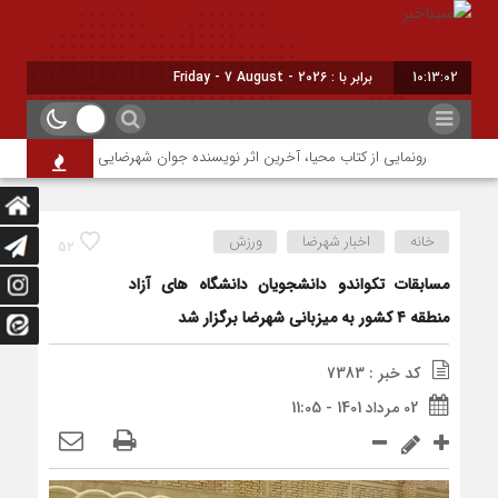
10:13:03
برابر با : Friday - 7 August - 2026
رونمایی از کتاب محیا، آخرین اثر نویسنده جوان شهرضایی
۶۴ میلیارد تومان تسهیلات اشتغالزایی به مددجویان کمیته امداد شهرضا پرداخت شد
خانه
اخبار شهرضا
ورزش
52
مسابقات تکواندو دانشجویان دانشگاه ‏های آزاد
منطقه ۴ کشور به میزبانی شهرضا برگزار شد
کد خبر : 7383
02 مرداد 1401 - 11:05