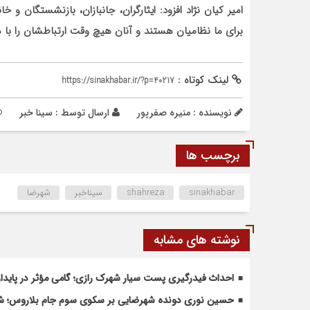
امیر کیان نژاد افزود: ایثارگران، جانبازان، بازنشستگان و
برای ما نظامیان هستند و آنان هیچ وقت ارتباطشان را با ما
لینک کوتاه :
https://sinakhabar.ir/?p=40217
نویسنده : منیره صفرپور
ارسال توسط :
سینا خبر
برچسب ها
sinakhabar
shahreza
سیناخبر
شهرضا
نوشته های مشابه
احداث فیدرگیری پست سیار شهرک رازی؛ گامی مؤثر در پاید
حسین نوری دونده شهرضایی بر سکوی سوم جام بلاروس؛ شروع