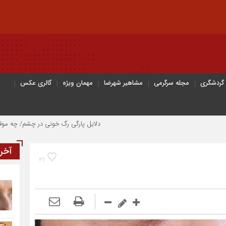
 گردشگری
مجله سرگرمی
مشاهیر شهرضا
مهمان ویژه
گالری عکس
دلایل پارگی رگ خونی در چشم/ چه موقع باید به پزشک مراجعه
آخر
31