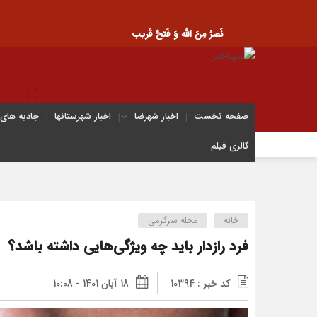
نَصرُ مِنَ الله وَ فَتحٌ قَریب
صفحه نخست
اخبار شهرضا
اخبار شهرستانها
جاذبه های
گالری فیلم
خانه
مجله سرگرمی
فرد رازدار باید چه ویژگی‌هایی داشته باشد؟
کد خبر : 10394
18 آبان 1401 - 10:08