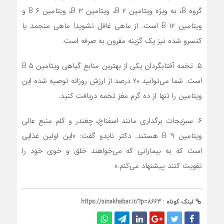
گروه B، به ویژه ویتامین B ۲، ویتامین B ۳، ویتامین B ۶ و
ویتامین B ۱۲ است. از ماهی غافل نشوید! ماهی منجمد یا
کنسرو شده نیز یک گزینه مقرون به صرفه است.
۵. تخمه آفتابگردان یکی از بهترین منابع گیاهی ویتامین B ۵
است. شما می‌توانید ۲۰ درصد از ارزش روزانه توصیه شده این
ویتامین را تنها از ده گرم مغز تخمه دریافت کنید.
۶. سبزیجات برگداری مانند اسفناج، چغندر و کلم منبع عالی
ویتامین B ۹ هستند. دکتر نایدو گفت: «این اولین غذایی
است که به بیمارانی که می‌خواهند خلق و خوی خود را
تقویت کنند پیشنهاد می‌کنم.»
لینک کوتاه :
https://sinakhabar.ir/?p=8663