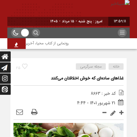
13:59:11
امروز : پنج شنبه - ۱۵ مرداد - ۱۴۰۵
رونمایی از کتاب محیا، آخرین اثر نویسنده جوا
خانه
مجله سرگرمی
25
غذا‌های ساده‌ای که خوش اخلاقتان می‌کنند
کد خبر : 8663
21 شهریور 1401 - 4:44