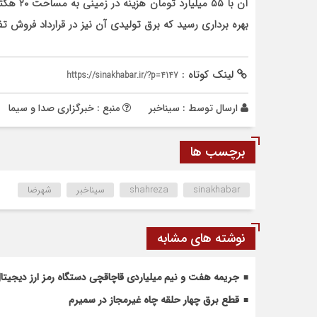
بهره برداری رسید که برق تولیدی آن نیز در قرارداد فروش تضمینی ۲۰ ساله به سازمان انرژی‌های نو فروخ
لینک کوتاه :
https://sinakhabar.ir/?p=4147
ارسال توسط :
سیناخبر
منبع : خبرگزاری صدا و سیما
برچسب ها
sinakhabar
shahreza
سیناخبر
شهرضا
نوشته های مشابه
جریمه هفت و نیم میلیاردی قاچاقچی دستگاه رمز ارز دیجیتال 
قطع برق چهار حلقه چاه غیرمجاز در سمیرم