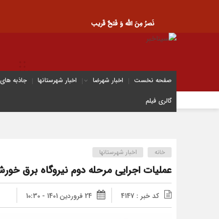
نَصرُ مِنَ الله وَ فَتحٌ قَریب
صفحه نخست
اخبار شهرضا
اخبار شهرستانها
جاذبه های
گالری فیلم
خانه
اخبار شهرستانها
عملیات اجرایی مرحله دوم نیروگاه برق خورش
کد خبر : 4147
24 فروردین 1401 - 10:30