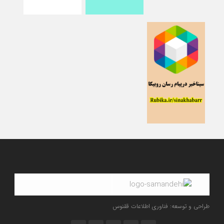
طراحی و توسعه: فناوری اطلاعات ققنوس