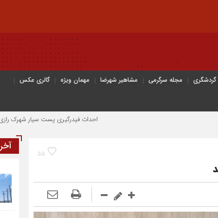
 گردشگری
مجله سرگرمی
مشاهیر شهرضا
مهمان ویژه
گالری عکس
احداث فیدرگیری پست سیار شهرک رازی؛ گامی مؤثر د
آخر
55
د