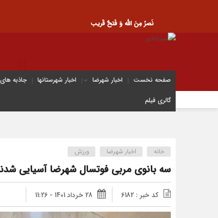
نَصرُ مِنَ الله وَ فَتحٌ قَریب
صفحه نخست
اخبار شهرضا
اخبار شهرستانها
جاذبه های
گالری فیلم
خانه
اخبار شهرضا
ورزش
سه بانوی مربی فوتسال شهرضا آسیایی شدن
کد خبر : 6182
28 خرداد 1401 - 11:26