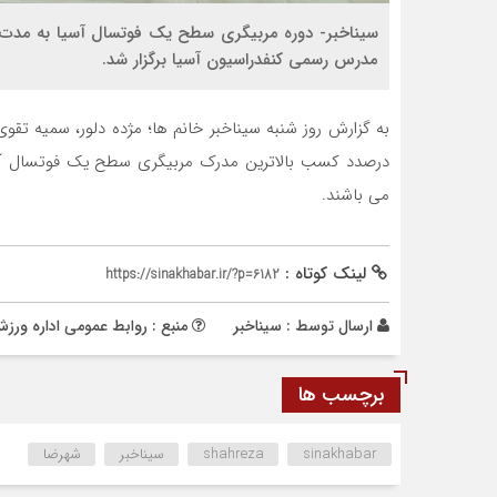
مدرس رسمی کنفدراسیون آسیا برگزار شد.
به گزارش روز شنبه سیناخبر خانم ها؛ مژده دلور، سمیه تقوی
درصدد کسب بالاترین مدرک مربیگری سطح یک فوتسال آسیا
می باشند.
لینک کوتاه :
https://sinakhabar.ir/?p=6182
ارسال توسط :
سیناخبر
منبع : روابط عمومی اداره ور
برچسب ها
sinakhabar
shahreza
سیناخبر
شهرضا