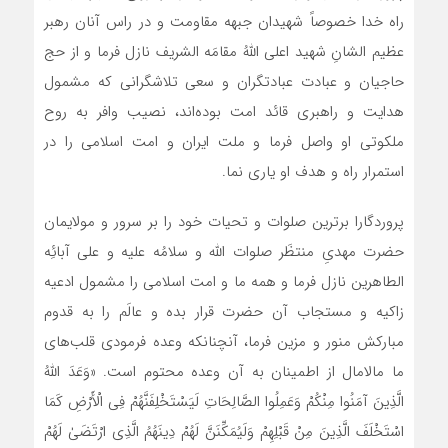
راه خدا خصوصاً شهیدان جبهه مقاومت و در راس آنان رهبر
عظیم الشانِ شهید اعلی اللهُ مقامَه الشریف نازل فرما و از حج
حاجیان و عبادت عبادتگران و سعی تلاشگرانی که مشمول
هدایت و راهبری قائد امت بوده‌اند، نصیب وافر به روح
ملکوتی او واصل فرما و ملت ایران و امت اسلامی را در
استمرار راه و هدف او یاری نما.
­پروردگارا برترین صلوات و تحیات خود را بر سرور و مولایمان
حضرت مهدیِ منتظَر صلوات الله و سلامُه علیه و علی آبائِه
الطاهرین نازل فرما و همه ما و امت اسلامی را مشمول ادعیه
زاکیه و مستجاب آن حضرت قرار بده و عالَم را به قدوم
مبارکش منور و مزین فرما، آنچنانکه وعده فرمودی ­قلب‌های
ما مالامال از اطمینان به آن وعده محتوم است. «­وَعَدَ اللَّهُ
الَّذِینَ آمَنُوا مِنْکُمْ وَعَمِلُوا الصَّالِحَاتِ لَیَسْتَخْلِفَنَّهُمْ فِی الْأَرْضِ کَمَا
اسْتَخْلَفَ الَّذِینَ مِنْ قَبْلِهِمْ وَلَیُمَکِّنَنَّ لَهُمْ دِینَهُمُ الَّذِی ارْتَضَیٰ­ لَهُمْ