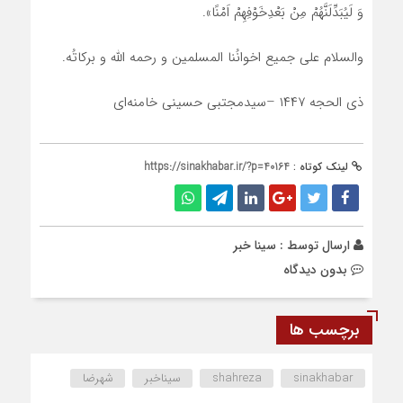
­وَ لَیُبَدِّلَنَّهُمْ­ مِنْ ­بَعْدِ­خَوْفِهِمْ ­اَمْنًا­».
­والسلام علی جمیع اخوانُنا المسلمین و رحمه الله و برکاتُه.
­ذی الحجه ۱۴۴۷ –­سیدمجتبی حسینی خامنه‌ای
لینک کوتاه :
https://sinakhabar.ir/?p=40164
ارسال توسط :
سینا خبر
بدون دیدگاه
برچسب ها
sinakhabar
shahreza
سیناخبر
شهرضا