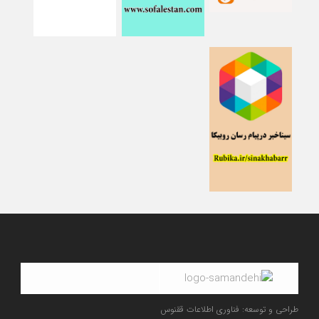
طراحی و توسعه: فناوری اطلاعات ققنوس