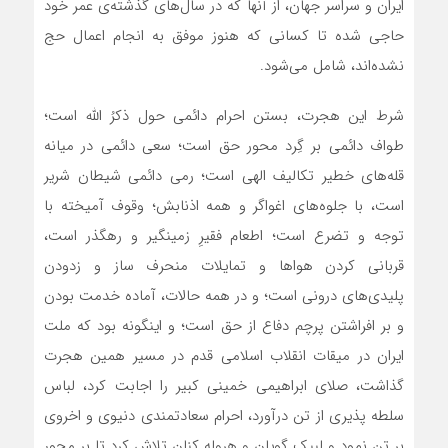
ایران و سراسر جهان، از آنها که در سال‌های گذشته‌ی عمر خود
حاجی شده تا کسانی که هنوز موفق به انجام اعمال حج
نشده‌اند، شامل می‌شود.
شرط این هجرت، بستن احرام دائمی حول ذکرُ الله است؛
طواف دائمی بر گِرد محور حق است؛ سعی دائمی در میانه
قله‌های خطیر تکالیف الهی است؛ رمی دائمی شیطان شریر
است، با جلوه‌های اغواگر و همه اذنابش؛ وقوف آمیخته با
توجه و تضرع است؛ اطعام فقیرِ زمینگیر و رهگذر است،
قربانی کردن هوا‌ها و تمایلات منحرف ساز و زدودن
پلیدی‌های درونی است؛ و در همه حالات، آماده خدمت بودن
و بر افراشتن پرچم دفاع از حق است؛ و اینگونه بود که ملت
ایران در میقات انقلاب اسلامی قدم در مسیر همین هجرت
گذاشت، صلای ابراهیمی خمینی کبیر را اجابت کرد، لباس
سلطه پذیری از تن درآورد، احرام سعادتمندی دنیوی و اخروی
بر تن نمود و لبیک گویان و هروله کنان تلاش کرد تا بر محور