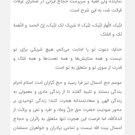
نماینده ولی فقیه و سرپرست حجاج ایرانی در صحرای عرفات
قرائت شد، به این شرح است:
­لبَّیک اللّهمّ لبَّیک، لبَّیک لا شریک لک لبَّیک، إنّ الحمد و النّعمة
لک و المُلک­
­خدایا، دعوت تو را اجابت می‌کنم، هیچ شریکی برای تو
نیست و همه ستایش‌ها و همه نعمت‌ها و همه مُلک و
قدرت از سوی تو و متعلق به تو است.
­موسم حج امسال نیز فرا رسید و حج گزاران امت اسلام احرام
بندگی بستند و تلبیه گفتند تا از زندگی مادی و معمولی به
زندگی الهی و سعادتمندانه هجرت کنند؛ زندگی توحیدی بر
محور عبودیتِ حضرت حق جلًّ وعلا، و طرد و نفی و برائت از
اندادُالله، اما فرصت این هجرت تنها متعلق به زائران و حجاج
امسال بیت الله نیست و تمامی برادران و خواهران مسلمان