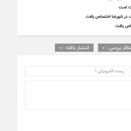
لت است
تظار بررسی : 0
انتشار یافته : 0