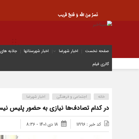
نَصرُ مِنَ الله وَ فَتحٌ قَریب
صفحه نخست
اخبار شهرضا
اخبار شهرستانها
جاذبه های
گالری فیلم
خانه
اجتماعی و فرهنگی
اخبار شهرضا
در کدام تصادف‌ها نیازی به حضور پلیس نی
کد خبر : 11996
18 دی 1401 - 8:36