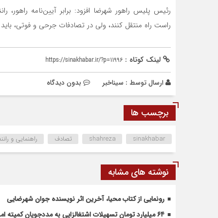
رئیس پلیس راهور شهرضا افزود: برابر آیین‌نامه راهور، ر
راست راه منتقل کنند، ولی در تصادفات جرحی و فوتی، با
لینک کوتاه :
https://sinakhabar.ir/?p=11996
ارسال توسط :
سیناخبر
بدون دیدگاه
برچسب ها
sinakhabar
shahreza
تصادف
راهنمایی و رانن
نوشته های مشابه
رونمایی از کتاب محیا، آخرین اثر نویسنده جوان شهرضایی
۶۴ میلیارد تومان تسهیلات اشتغالزایی به مددجویان کمیته امداد شهرضا پرداخت شد