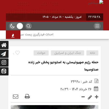
22:25:29
امروز : یکشنبه - ۱۸ مرداد - ۱۴۰۵
احداث فیدرگیری پست سیار شهرک رازی؛ گامی 
خانه
جنگ ایران و اسراییل
حوادث
9
حمله رژیم صهیونیستی به استودیو پخش خبر زنده
صداوسیما
کد خبر : 34990
26 خرداد 1404 - 20:39