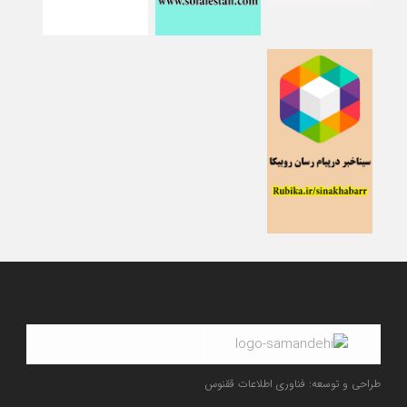
طراحی و توسعه: فناوری اطلاعات ققنوس