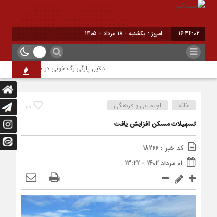
16:34:02
امروز : یکشنبه - ۱۸ مرداد - ۱۴۰۵
دلایل پارگی رگ خونی در چشم/ چه موقع باید
خانه
اجتماعی و فرهنگی
29
تسهیلات مسکن افزایش یافت
کد خبر : 18266
01 مرداد 1402 - 13:22