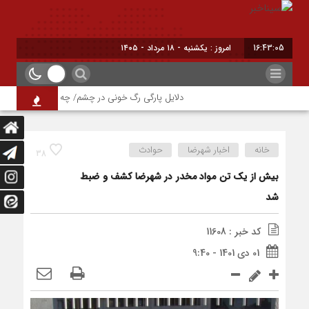
16:43:06
امروز : یکشنبه - ۱۸ مرداد - ۱۴۰۵
دلایل پارگی رگ خونی در چشم/ چه موقع باید به پزشک 
خانه
اخبار شهرضا
حوادث
38
بیش از یک تن مواد مخدر در شهرضا کشف و ضبط
شد
کد خبر : 11608
01 دی 1401 - 9:40