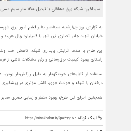
سیناخبر- شبکه برق دهاقان با تبدیل ۱۲۰۰ متر سیم مسی به کابل خودنگهدار بهبود یافت.
به گزارش روز چهارشنبه سیناخبر بنابر اعلام امور برق شه
خیابان شهید جابر انصاری این شهر با ۹میلیارد ریال هزینه و به طول هزار و ۲۰۰متر با موفقیت اجرا شد.
این طرح با هدف افزایش پایداری شبکه، کاهش افت ولتاژ 
راستای بهبود کیفیت برق‌رسانی و رفع مشکلات ناشی از فرسو
استفاده از کابل‌های خودنگهدار به دلیل روکش‌دار بودن
درختان با شبکه و حوادث جوی، نقش مؤثری در پیشگیری از 
همچنین اجرای این طرح، بهبود منظر و زیبایی بصری معابر ش
لینک کوتاه :
https://sinakhabar.ir/?p=39995