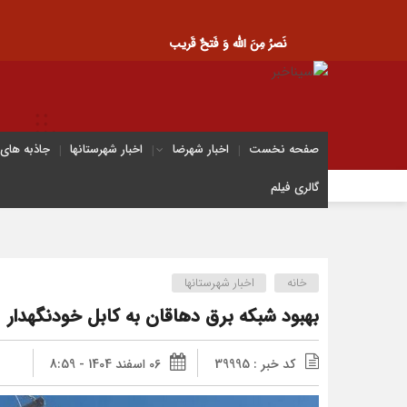
نَصرُ مِنَ الله وَ فَتحٌ قَریب
صفحه نخست
اخبار شهرضا
اخبار شهرستانها
جاذبه های
گالری فیلم
خانه
اخبار شهرستانها
بهبود شبکه برق دهاقان به کابل خودنگهدار
کد خبر : 39995
06 اسفند 1404 - 8:59