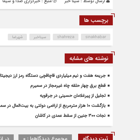
ارسال توسط :
سینا خبر
منبع : خبرگزاری صدا و سیما
برچسب ها
sinakhabar
shahreza
سیناخبر
شهرضا
نوشته های مشابه
جریمه هفت و نیم میلیاردی قاچاقچی دستگاه رمز ارز دیجیتال 
قطع برق چهار حلقه چاه غیرمجاز در سمیرم
تجلیل از پیرغلامان حسینی در جرقویه
بازگشت ۱۰ هزار مترمربع از اراضی دولتی به بیت‌المال در سمیرم
نجات ۳۰۰ جنین از سقط عمدی در کاشان
ثبت دیدگاه
مجموع دیدگاهها : 0
در ان