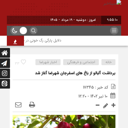
9:55:10
امروز : دوشنبه - ۱۹ مرداد - ۱۴۰۵
دلایل پارگی رگ خونی در چشم/ چه موقع باید
خانه
اجتماعی و فرهنگی
اخبار شهرضا
33
برداشت آلبالو از باغ های اسفرجان شهرضا آغاز شد
کد خبر : 17345
10 تیر 1402 - 12:20