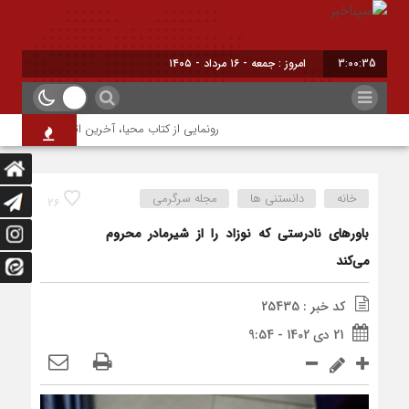
3:00:36
امروز : جمعه - ۱۶ مرداد - ۱۴۰۵
رونمایی از کتاب محیا، آخرین اثر نویسنده جوان شه
خانه
دانستنی ها
مجله سرگرمی
26
باورهای نادرستی که نوزاد را از شیرمادر محروم
می‌کند
کد خبر : 25435
21 دی 1402 - 9:54