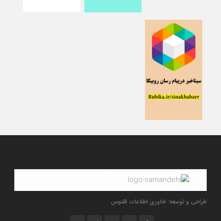
طراحی و توسعه: فناوری اطلاعات ققنوس