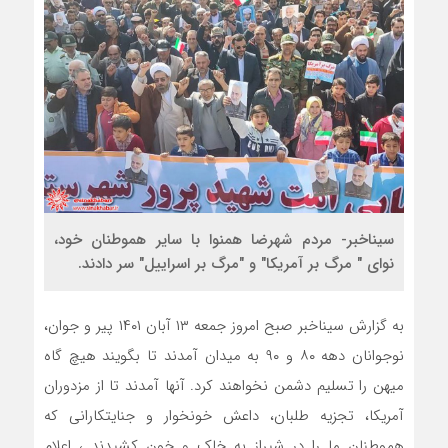
سیناخبر- مردم شهرضا همنوا با سایر هموطنان خود،
نوای " مرگ بر آمریکا" و "مرگ بر اسراییل" سر دادند.
به گزارش سیناخبر صبح امروز جمعه ۱۳ آبان ۱۴۰۱ پیر و جوان،
نوجوانان دهه ۸۰ و ۹۰ به میدان آمدند تا بگویند هیچ گاه
میهن را تسلیم دشمن نخواهند کرد. آنها آمدند تا از مزدوران
آمریکا، تجزیه طلبان، داعش خونخوار و جنایتکارانی که
هموطنان ما را در شیراز به خاک و خون کشیدند ، اعلام