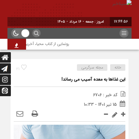
17:44:57
امروز : جمعه - ۱۶ مرداد - ۱۴۰۵
رونمایی از کتاب محیا، آخرین اثر نویسنده جو
خانه
مجله سرگرمی
21
این غذاها به معده آسیب می رساند!
کد خبر : 6706
15 تیر 1401 - 10:33