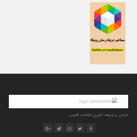
طراحی و توسعه: فناوری اطلاعات ققنوس