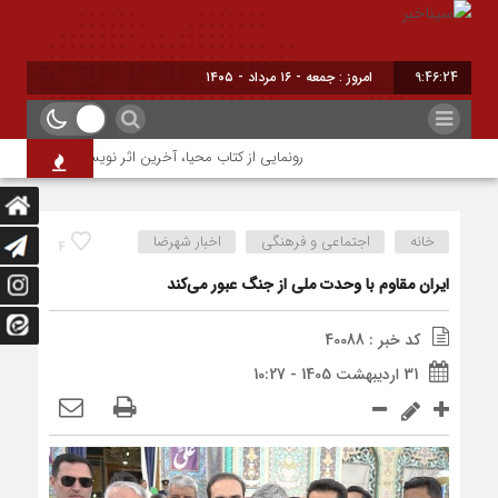
9:46:24
برابر با : Friday -
رونمایی از کتاب محیا، آخرین اثر نویسنده جوان شهرضای
خانه
اجتماعی و فرهنگی
اخبار شهرضا
4
ایران مقاوم با وحدت ملی از جنگ عبور می‌کند
کد خبر : 40088
31 اردیبهشت 1405 - 10:27