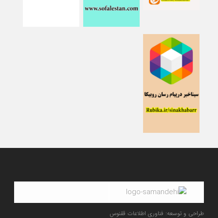
طراحی و توسعه: فناوری اطلاعات ققنوس