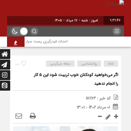
9:31:46
امروز : شنبه - ۱۷ مرداد - ۱۴۰۵
احداث فیدرگیری پست سیار شهرک رازی؛ گامی مؤث
خانه
روانشناسی
مجله سرگرمی
23
اگر می‌خواهید کودکتان خوب تربیت شود این ۵ کار
را انجام ندهید
کد خبر : 18263
01 مرداد 1402 - 13:01