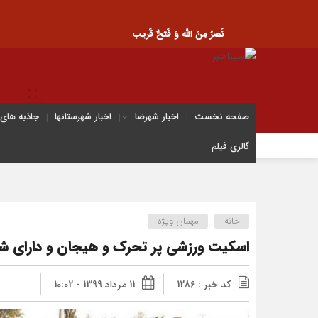
نَصرُ مِنَ الله وَ فَتحٌ قَریب
صفحه نخست
اخبار شهرضا
اخبار شهرستانها
جاذبه های
گالری فیلم
خانه
مهمان ویژه
اسکیت ورزشی پر تحرک و هیجان و دارای ش
کد خبر : 1286
11 مرداد 1399 - 10:02