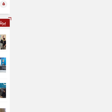
5
پربا