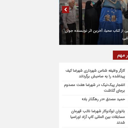
۹۱۰ تن قیر برای آسفالت جاده های کشاورزی
ضا و دهاقان اختصاص یافت
تین مرکز هوش مصنوعی و کسب‌ و کار
میلیارد تومان تسهیلات اشتغالزایی به
ق شهرستان شهرضا افتتاح شد
یان کمیته امداد شهرضا پرداخت شد
ده روی اربعین، ادامه نهضت حسینی است
ر مهم
ام موکب بقیه الله الاعظم (عج) از شهرضا به
ف اشرف
کارگر وظیفه شناس شهرداری شهرضا کیف
پیداشده را به صاحبش برگرداند
ر زیارتی مشهد مقدس در مسیر شهرضا و
انفجار پیک‌نیک در شهرضا هفت مصدوم
قان قرار گرفت
برجای گذاشت
حمید مصدق «در رهگذار باد»
بانوان توآدوکار شهرضا نائب قهرمان
مسابقات بین المللی کاپ آزاد اوراسیا
شدند