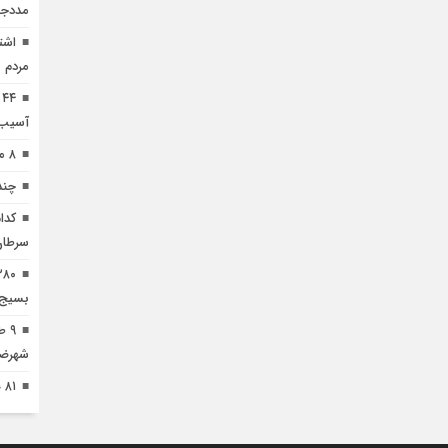
مددجو
اشت
مردم 
۴
آسیب 
۸ ممنوعه مهم برای کودکان قبل از خواب
چند
کدا
سرطان
بسیج 
۹ 
شهرضا
۸۱ هکتار طالبی در اراضی شهرضا کشت شد