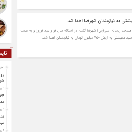
مسجد ریحانه النبی(س) شهرضا گفت: در آستانه سال نو و عید نوروز و به همت
تایم
1 روز قبل
رون
شه
4 روز قبل
مدد
4 روز قبل
اشت
مرد
4 روز قبل