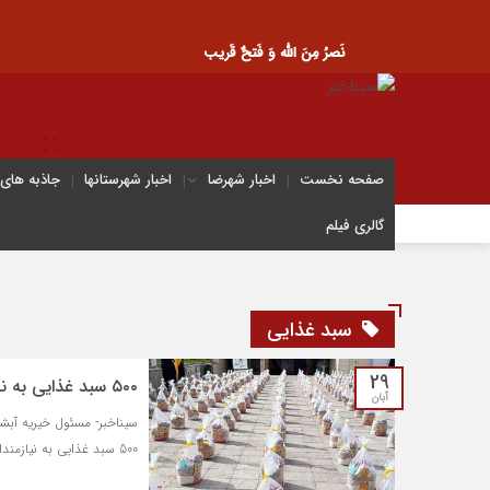
نَصرُ مِنَ الله وَ فَتحٌ قَریب
صفحه نخست
اخبار شهرضا
اخبار شهرستانها
جاذبه های
گالری فیلم
سبد غذایی
29
۵۰۰ سبد غذایی به نیازمندان شهرضا اهدا شد
آبان
سیناخبر- مسئول خیریه آب
500 سبد غذایی به نیازمندان زیر پوشش این خیریه اهدا شد.