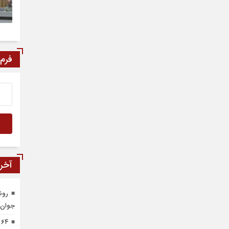
فرم
آخری
رون
جوان 
۴