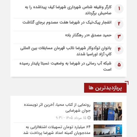
5 روز قبل
کارگر وظیفه شناس شهرداری شهرضا کیف پیداشده را به
1
پیاده روی اربعین، ادامه نهضت حسینی است
صاحبش برگرداند
1 هفته قبل
انفجار پیک‌نیک در شهرضا هفت مصدوم برجای گذاشت
2
اعزام موکب بقیه الله الاعظم (عج) از شهرضا به نجف اشرف
1 هفته قبل
حمید مصدق «در رهگذار باد»
3
قطار زیارتی مشهد مقدس در مسیر شهرضا و دهاقان قرار گرفت
بانوان توآدوکار شهرضا نائب قهرمان مسابقات بین المللی
4
کاپ آزاد اوراسیا شدند
شبکه آب رسانی در شهرضا به وضعیت نسبتا پایدار رسیده
5
است
پربازدیدترین ها
رونمایی از کتاب محیا، آخرین اثر نویسنده
جوان شهرضایی
15 مرداد 1405 - 9:31
۶۴ میلیارد تومان تسهیلات اشتغالزایی به
مددجویان کمیته امداد شهرضا پرداخت شد