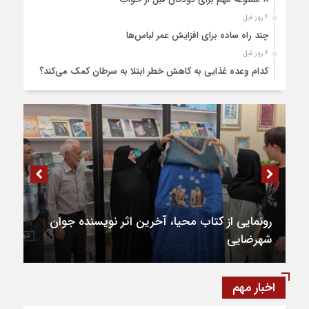
4 روز قبل
چند راه ساده برای افزایش عمر لباس‌ها
4 روز قبل
کدام وعده غذایی به کاهش خطر ابتلا به سرطان کمک می‌کند؟
4 روز قبل
۲۸۰ میلیارد تومان اعتبار به تکمیل میدان بسیج شهرضا اختصاص
یافت
5 روز قبل
۹ طرح عمرانی در دوره ششم شوراهای شهر در شهرضا تکمیل شد
5 روز قبل
۸۱ هکتار طالبی در اراضی شهرضا کشت شد
5 روز قبل
رونمایی از کتاب محیا، آخرین اثر نویسنده جوان
۹۱۰ تن قیر برای آسفالت جاده های کشاورزی شهرضا و دهاقان
شهرضایی
اختصاص یافت
5 روز قبل
نخستین مرکز هوش مصنوعی و کسب‌ و کار خلاق شهرستان
اخبار مهم
شهرضا افتتاح شد