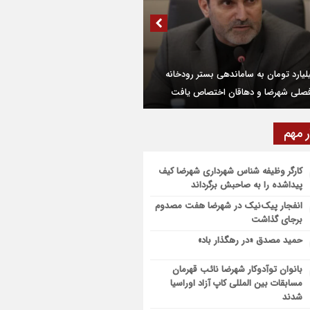
مایی از کتاب محیا، آخرین اثر نویسنده جوان
رضایی
۶۴ میلیارد تومان تسهیلات اشتغالزایی به
جویان کمیته امداد شهرضا پرداخت شد
 میلیارد تومان به ساماندهی بستر رودخانه
صلی شهرضا و دهاقان اختصاص یافت
غال و سرمایه‌گذاری خط قرمز و دغدغه اصلی
م و دولت است
ر مهم
۴۴ میلیارد تومان تسهیلات بنیاد برکت به آسیب
گان جنگ در شهرضا اختصاص یافت
کارگر وظیفه شناس شهرداری شهرضا کیف
پیداشده را به صاحبش برگرداند
انفجار پیک‌نیک در شهرضا هفت مصدوم
برجای گذاشت
 راه ساده برای افزایش عمر لباس‌ها
حمید مصدق «در رهگذار باد»
بانوان توآدوکار شهرضا نائب قهرمان
مسابقات بین المللی کاپ آزاد اوراسیا
شدند