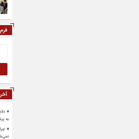
فرم
آخری
دلا
به پز
چرا
نمی‌ش