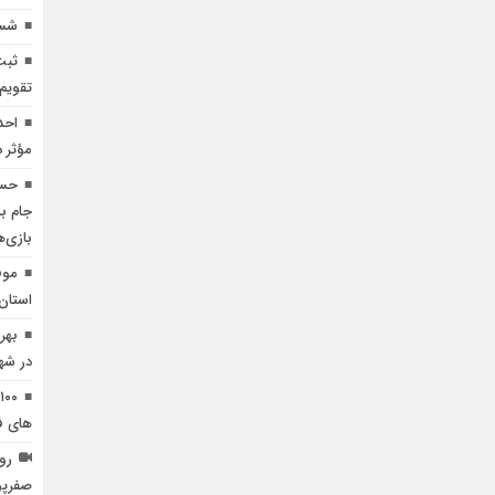
شست
ثبت
تقویم
احد
مؤثر 
حسی
جام بل
بازی‌
موف
استان
بهر
در شهر
های ف
رون
صفرپو