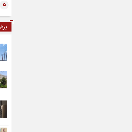
5
پربا