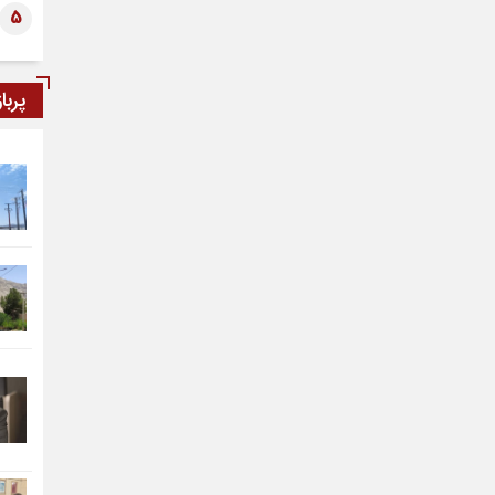
5
پربا