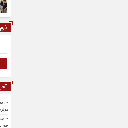
فرم
آخری
احد
مؤثر 
حسی
جام بل