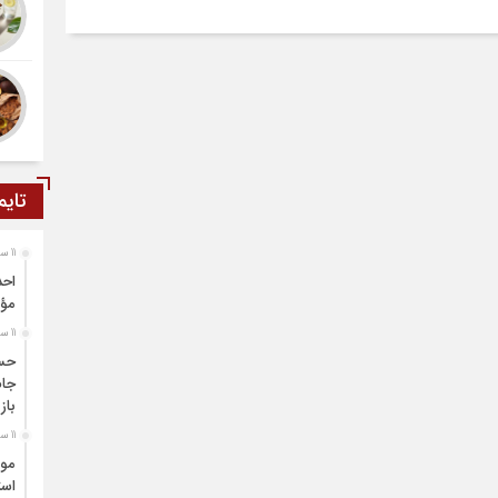
تایم
11 ساعت قبل
احد
مؤث
11 ساعت قبل
حسی
جام
باز
11 ساعت قبل
موف
است