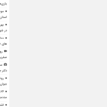
بازی‌
موف
استان
بهر
در شهر
های ف
رون
صفرپو
سل
دکتر 
رون
جوان 
۴
مددجو
اشت