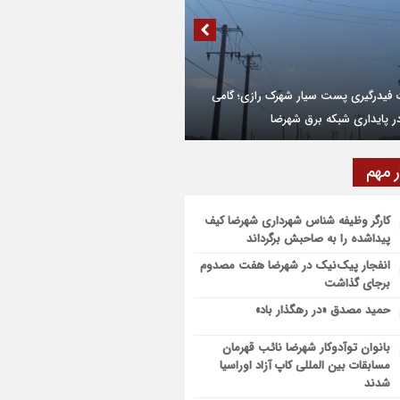
 راه ساده برای افزایش عمر لباس‌ها
رداری از شبکه روشنایی بلوار خلیج فارس در
م وعده غذایی به کاهش خطر ابتلا به سرطان
 می‌کند؟
نظریه
ر مهم
۲۸۰ میلیارد تومان اعتبار به تکمیل میدان بسیج
رضا اختصاص یافت
کارگر وظیفه شناس شهرداری شهرضا کیف
پیداشده را به صاحبش برگرداند
طرح عمرانی در دوره ششم شوراهای شهر در
ضا تکمیل شد
انفجار پیک‌نیک در شهرضا هفت مصدوم
برجای گذاشت
حمید مصدق «در رهگذار باد»
بانوان توآدوکار شهرضا نائب قهرمان
مسابقات بین المللی کاپ آزاد اوراسیا
شدند