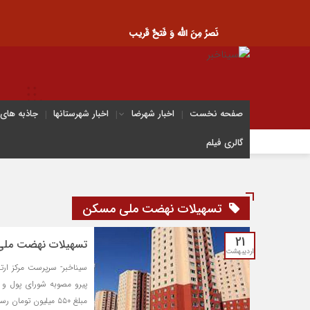
نَصرُ مِنَ الله وَ فَتحٌ قَریب
صفحه نخست
اخبار شهرضا
اخبار شهرستانها
جاذبه های
گالری فیلم
تسهیلات نهضت ملی مسکن
21
تسهیلات نهضت ملی مسکن در ت
اردیبهشت
سیناخبر- سرپرست مرکز ار
پیرو مصوبه شورای پول و
مبلغ ۵۵۰ میلیون تومان رسیده است.