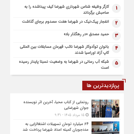
5 روز قبل
کارگر وظیفه شناس شهرداری شهرضا کیف پیداشده را به
1
پیاده روی اربعین، ادامه نهضت حسینی است
صاحبش برگرداند
1 هفته قبل
انفجار پیک‌نیک در شهرضا هفت مصدوم برجای گذاشت
2
اعزام موکب بقیه الله الاعظم (عج) از شهرضا به نجف اشرف
1 هفته قبل
حمید مصدق «در رهگذار باد»
3
قطار زیارتی مشهد مقدس در مسیر شهرضا و دهاقان قرار گرفت
بانوان توآدوکار شهرضا نائب قهرمان مسابقات بین المللی
4
کاپ آزاد اوراسیا شدند
شبکه آب رسانی در شهرضا به وضعیت نسبتا پایدار رسیده
5
است
پربازدیدترین ها
رونمایی از کتاب محیا، آخرین اثر نویسنده
جوان شهرضایی
15 مرداد 1405 - 9:31
۶۴ میلیارد تومان تسهیلات اشتغالزایی به
مددجویان کمیته امداد شهرضا پرداخت شد