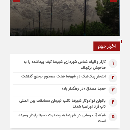
کدام وعده غذایی به کاهش خطر ابتلا به سرطان کمک می‌کند؟
6 روز قبل
۲۸۰ میلیارد تومان اعتبار به تکمیل میدان بسیج شهرضا اختصاص
بهره‌برداری از شبکه روشنایی بلوار خلیج فارس در
یافت
شهر منظریه
1 هفته قبل
۹ طرح عمرانی در دوره ششم شوراهای شهر در شهرضا تکمیل شد
اخبار مهم
1 هفته قبل
۸۱ هکتار طالبی در اراضی شهرضا کشت شد
کارگر وظیفه شناس شهرداری شهرضا کیف پیداشده را به
1
صاحبش برگرداند
انفجار پیک‌نیک در شهرضا هفت مصدوم برجای گذاشت
2
حمید مصدق «در رهگذار باد»
3
بانوان توآدوکار شهرضا نائب قهرمان مسابقات بین المللی
4
کاپ آزاد اوراسیا شدند
شبکه آب رسانی در شهرضا به وضعیت نسبتا پایدار رسیده
5
است