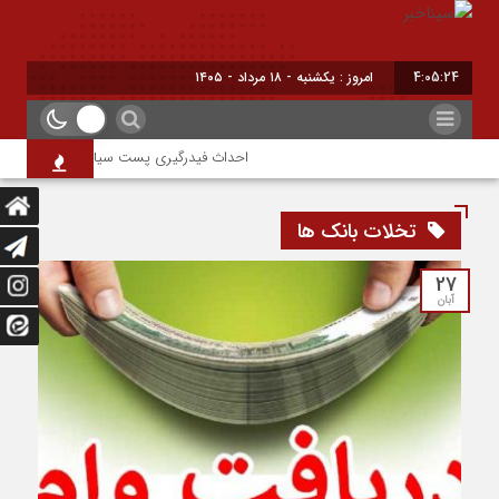
4:05:25
امروز : یکشنبه - ۱۸ مرداد - ۱۴۰۵
احداث فیدرگیری پست سیار شهرک رازی؛ گامی م
تخلات بانک ها
27
آبان