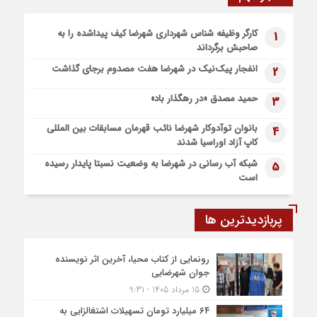
6 روز قبل
کارگر وظیفه شناس شهرداری شهرضا کیف پیداشده را به
1
پیاده روی اربعین، ادامه نهضت حسینی است
۶۴ میلیارد ت
صاحبش برگرداند
مددجویان کمی
1 هفته قبل
انفجار پیک‌نیک در شهرضا هفت مصدوم برجای گذاشت
2
اعزام موکب بقیه الله الاعظم (عج) از شهرضا به نجف اشرف
1 هفته قبل
حمید مصدق «در رهگذار باد»
3
قطار زیارتی مشهد مقدس در مسیر شهرضا و دهاقان قرار گرفت
بانوان توآدوکار شهرضا نائب قهرمان مسابقات بین المللی
4
کاپ آزاد اوراسیا شدند
شبکه آب رسانی در شهرضا به وضعیت نسبتا پایدار رسیده
5
است
پربازدیدترین ها
رونمایی از کتاب محیا، آخرین اثر نویسنده
جوان شهرضایی
15 مرداد 1405 - 9:31
۶۴ میلیارد تومان تسهیلات اشتغالزایی به