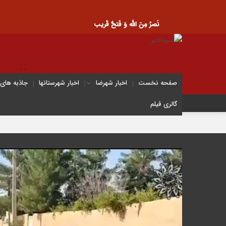
نَصرُ مِنَ الله وَ فَتحٌ قَریب
صفحه نخست
اخبار شهرضا
اخبار شهرستانها
جاذبه های
گالری فیلم