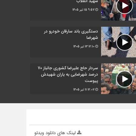
شهید انقلاب
9:57
15 تیر 1405
دستگیری باند سارقان خودرو در
شهرضا
12:10
13 تیر 1405
سردار حاج علیرضا کشوری جانباز ۷۰
درصد شهرضایی به یاران شهیدش
پیوست
12:07
11 تیر 1405
لینک های دانلود ویدئو