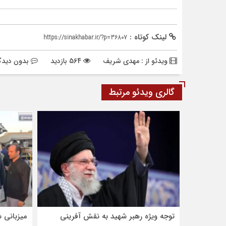
لینک کوتاه :
https://sinakhabar.ir/?p=36807
ویدئو از : مهدی شریف
564 بازدید
بدون دیدگ
گالری ویدئو مرتبط
توجه ویژه رهبر شهید به نقش آفرینی
میزبانی ش