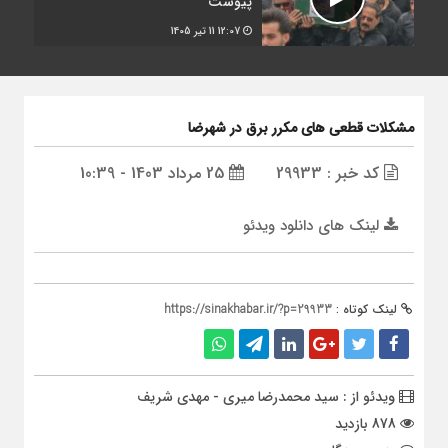
پیوست
12:07
11 تیر 1405
مشکلات قطعی های مکرر برق در شهرضا
کد خبر : 29933
25 مرداد 1403 - 10:39
لینک های دانلود ویدئو
لینک کوتاه :
https://sinakhabar.ir/?p=29933
ویدئو از : سید محمدرضا میری - مهدی شریف
878 بازدید