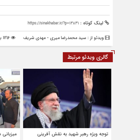
لینک کوتاه :
https://sinakhabar.ir/?p=13831
ویدئو از : سید محمدرضا میری - مهدی شریف
1216 بازدید
گالری ویدئو مرتبط
توجه ویژه رهبر شهید به نقش آفرینی
میزبانی ش