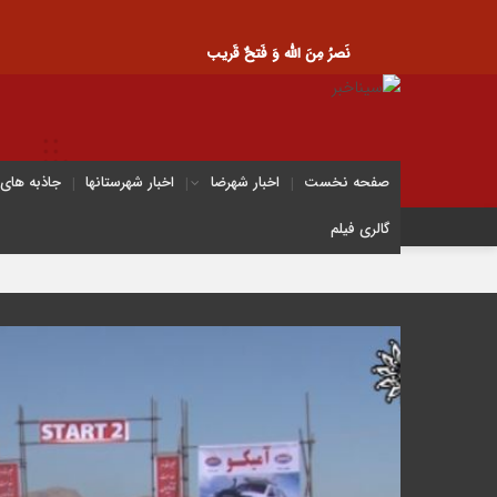
نَصرُ مِنَ الله وَ فَتحٌ قَریب
صفحه نخست
اخبار شهرضا
اخبار شهرستانها
جاذبه های
گالری فیلم