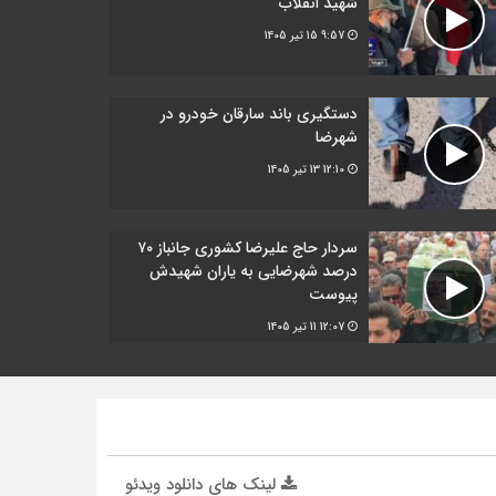
شهید انقلاب
9:57
15 تیر 1405
دستگیری باند سارقان خودرو در
شهرضا
12:10
13 تیر 1405
سردار حاج علیرضا کشوری جانباز ۷۰
درصد شهرضایی به یاران شهیدش
پیوست
12:07
11 تیر 1405
لینک های دانلود ویدئو