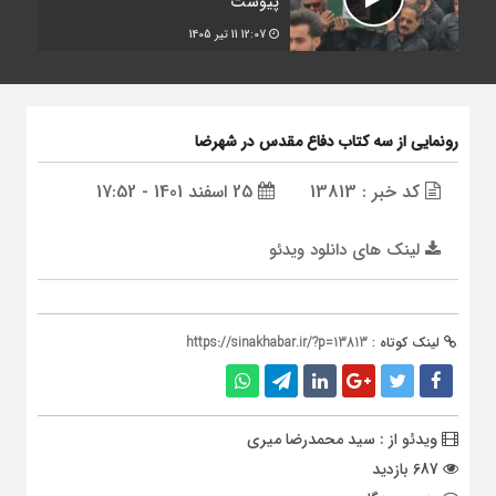
پیوست
12:07
11 تیر 1405
رونمایی از سه کتاب دفاع مقدس در شهرضا
کد خبر : 13813
25 اسفند 1401 - 17:52
لینک های دانلود ویدئو
لینک کوتاه :
https://sinakhabar.ir/?p=13813
ویدئو از : سید محمدرضا میری
687 بازدید