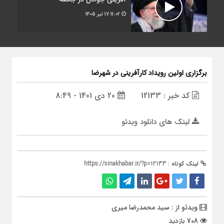
11:02
17 تیر 1405
برگزاری اولین رویداد کارآفرینی در شهرضا
کد خبر : 12133
20 دی 1401 - 8:49
لینک های دانلود ویدئو
لینک کوتاه :
https://sinakhabar.ir/?p=12133
ویدئو از : سید محمدرضا میری
708 بازدید