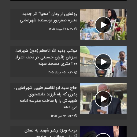
رونمایی از رمان “محیا” اثر جدید
منیره صفرپور نویسنده شهرضایی
10:40
17 مرداد 1405
موکب بقیه الله الاعظم (عج) شهرضا،
میزبان زائران حسینی در نجف اشرف
۲۰۰ متری مسجد سهله
10:30
05 مرداد 1405
حاج سید ابوالقاسم طیبی شهرضایی ،
پدری که راه فرزند دانشجوی
شهیدش را با ساخت مدرسه ادامه
می دهد
10:23
24 تیر 1405
توجه ویژه رهبر شهید به نقش
آفرینی جوانان در جامعه