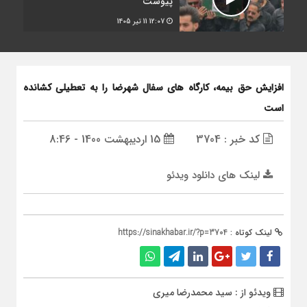
پیوست
12:07
11 تیر 1405
افزایش حق بیمه، کارگاه های سفال شهرضا را به تعطیلی کشانده
است
کد خبر : 3704
15 اردیبهشت 1400 - 8:46
لینک های دانلود ویدئو
لینک کوتاه :
https://sinakhabar.ir/?p=3704
ویدئو از : سید محمدرضا میری