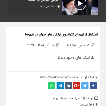
11:02
17 تیر 1405
استقبال از قهرمان تکواندوی ارتش های جهان در شهرضا
کد خبر : 10898
07 آذر 1401 - 12:29
لینک های دانلود ویدئو
لینک کوتاه :
https://sinakhabar.ir/?p=10898
ویدئو از : سید محمدرضا میری
581 بازدید