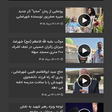
رونمایی از رمان “محیا” اثر جدید
منیره صفرپور نویسنده شهرضایی
10:40
17 مرداد 1405
موکب بقیه الله الاعظم (عج) شهرضا،
میزبان زائران حسینی در نجف اشرف
۲۰۰ متری مسجد سهله
10:30
05 مرداد 1405
حاج سید ابوالقاسم طیبی شهرضایی ،
پدری که راه فرزند دانشجوی
شهیدش را با ساخت مدرسه ادامه
می دهد
10:23
24 تیر 1405
توجه ویژه رهبر شهید به نقش
آفرینی جوانان در جامعه