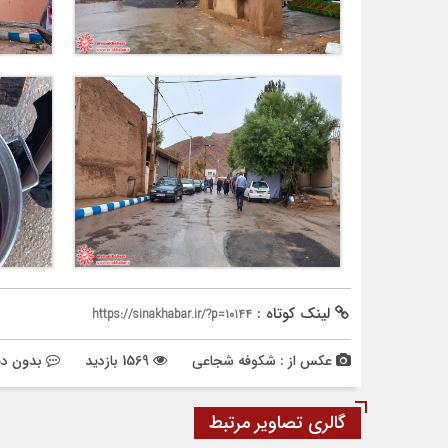
لینک کوتاه :
https://sinakhabar.ir/?p=10144
عکس از : شکوفه شجاعی
1569 بازدید
بدون دی
گالری تصاویر مرتبط