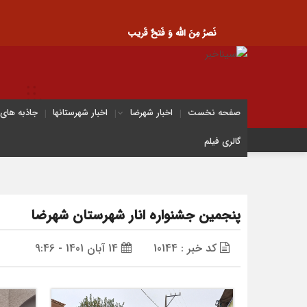
نَصرُ مِنَ الله وَ فَتحٌ قَریب
صفحه نخست
اخبار شهرضا
اخبار شهرستانها
جاذبه های
گالری فیلم
رونمایی از کتاب محیا، 
پنجمین جشنواره انار شهرستان شهرضا
کد خبر : 10144
14 آبان 1401 - 9:46