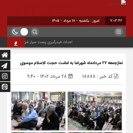
7:03:42
امروز : یکشنبه - ۱۸ مرداد - ۱۴۰۵
احداث فیدرگیری پست سیار شهرک رازی؛ گامی مؤثر در 
نمازجمعه ۲۷ مردادماه شهرضا به امامت حجت الاسلام موسوی
کد خبر : 18888
28 مرداد 1402 - 9:40