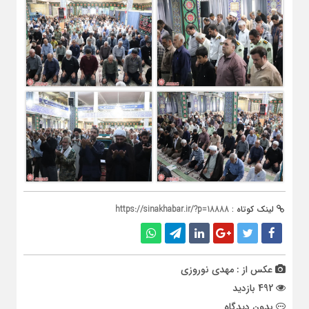
لینک کوتاه :
https://sinakhabar.ir/?p=18888
عکس از : مهدی نوروزی
492 بازدید
بدون دیدگاه