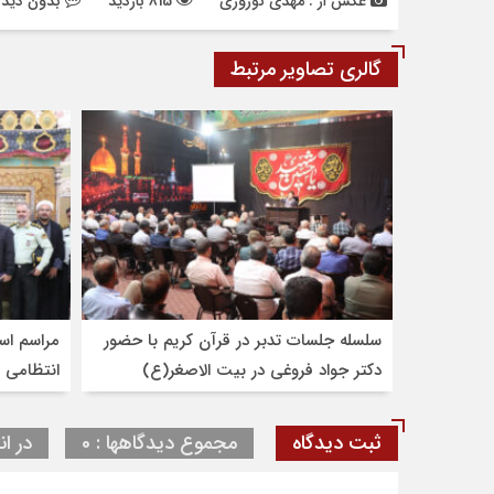
عکس از : مهدی نوروزی
815 بازدید
بدون دیدگ
گالری تصاویر مرتبط
سلسله جلسات تدبر در قرآن کریم با حضور
مراسم است
دکتر جواد فروغی در بیت الاصغر(ع)
انتظامی ا
شهرضا
شامخ شهد
ثبت دیدگاه
مجموع دیدگاهها : 0
در ان