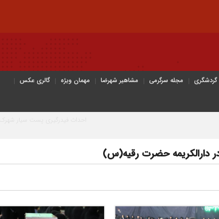
 گردشگری
مجله سرگرمی
مشاهیر شهرضا
مهمان ویژه
گالری عکس
احداث فیدرگیری پست سیار شهرک رازی؛ گامی مؤثر د
در دارالکریمه حضرت رقیه(س)