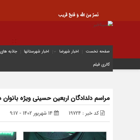
نَصرُ مِنَ الله وَ فَتحٌ قَریب
صفحه نخست
اخبار شهرضا
اخبار شهرستانها
جاذبه های
گالری فیلم
مراسم دلدادگان اربعین حسینی ویژه بانوان 
کد خبر : 19724
14 شهریور 1402 - 9:17