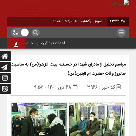
23:23:39
امروز : یکشنبه - ۱۸ مرداد - ۱۴۰۵
احداث فیدرگیری پست سیار شهرک رازی؛ گامی م
مراسم تجلیل از مادران شهدا در حسینیه بیت الزهرا(س) به مناسبت
سالروز وفات حضرت ام البنین(س)
کد خبر : 3926
28 دی 1400 - 9:56