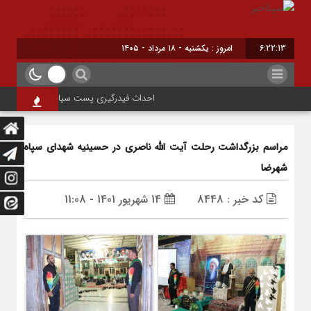
6:22:14
امروز : یکشنبه - ۱۸ مرداد - ۱۴۰۵
احداث فیدرگیری پست سیار شهرک رازی؛ گامی مؤث
مراسم بزرگداشت رحلت آیت الله ناصری در حسینیه شهدای سپاه
شهرضا
کد خبر : 8448
14 شهریور 1401 - 11:08