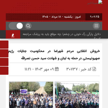
9:09:26
امروز : یکشنبه - ۱۸ مرداد - ۱۴۰۵
برابر با : Sunday - 9 August - 2026
دلایل پارگی رگ خونی در چشم/ چه موقع باید به پزشک مراجعه
کنیم؟
چرا ورزش همیشه به کاهش وزن منجر نمی‌شود؟
خروش انقلابی مردم شهرضا در محکومیت جنایات رژیم
شست‌وشوی این ماده غذایی را جدی بگیرید
صهیونیستی در حمله به لبنان و شهادت سید حسن نصرالله
ثبت جشنواره نان سنتی و محلی شهر حنا در تقویم رویداد‌های
گردشگری
کد خبر : 30737
09 مهر 1403 - 11:21
احداث فیدرگیری پست سیار شهرک رازی؛ گامی مؤثر در پایداری
شبکه برق شهرضا
حسین نوری دونده شهرضایی بر سکوی سوم جام بلاروس؛
شروعی امیدوارکننده در آستانه بازی‌های آسیایی