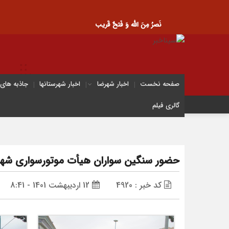
نَصرُ مِنَ الله وَ فَتحٌ قَریب
صفحه نخست
اخبار شهرضا
اخبار شهرستانها
جاذبه های
گالری فیلم
حضور سنگین سواران هیأت موتورسواری شهر
کد خبر : 4920
12 اردیبهشت 1401 - 8:41