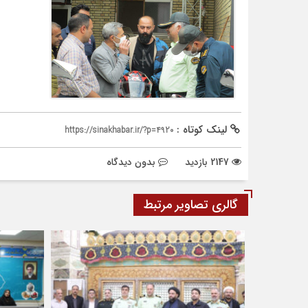
لینک کوتاه :
https://sinakhabar.ir/?p=4920
2147 بازدید
بدون دیدگاه
گالری تصاویر مرتبط