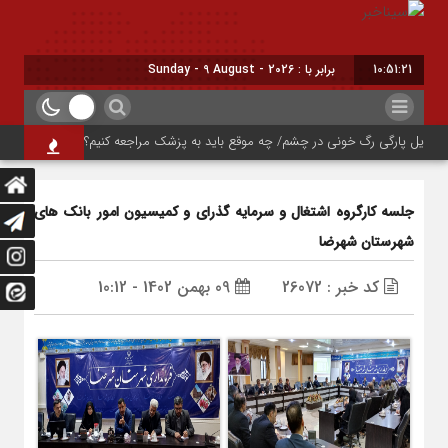
10:51:22
برابر با : Sunday - 9 August - 2026
یل پارگی رگ خونی در چشم/ چه موقع باید به پزشک مراجعه کنیم؟
چرا ورزش همی
جلسه کارگروه اشتغال و سرمایه گذرای و کمیسیون امور بانک های
شهرستان شهرضا
کد خبر : 26072
09 بهمن 1402 - 10:12