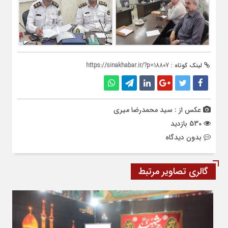
لینک کوتاه :
https://sinakhabar.ir/?p=18807
عکس از : سید محمدرضا میری
530 بازدید
بدون دیدگاه
گالری تصاویر مرتبط