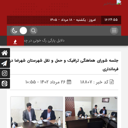
16:24:56
امروز : یکشنبه - ۱۸ مرداد - ۱۴۰۵
دلایل پارگی رگ خونی در چشم/ چه موقع باید به
جلسه شورای هماهنگی ترافیک و حمل و نقل شهرستان شهرضا در
فرمانداری
کد خبر : 18807
26 مرداد 1402 - 10:55