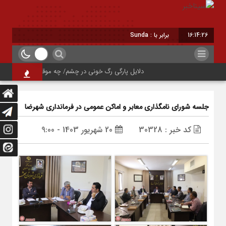
16:14:27
برابر با : Sunday - 9 August - 2026
دلایل پارگی رگ خونی در چشم/ چه موقع باید به پزشک مراج
جلسه شورای نامگذاری معابر و اماکن عمومی در فرمانداری شهرضا
کد خبر : 30328
20 شهریور 1403 - 9:00