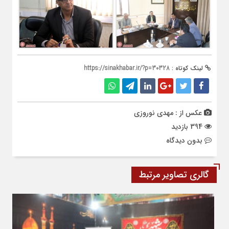
لینک کوتاه :
https://sinakhabar.ir/?p=30328
عکس از : مهدی نوروزی
394 بازدید
بدون دیدگاه
گالری تصاویر مرتبط