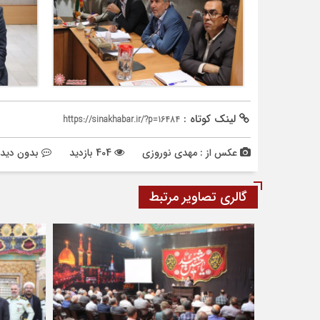
لینک کوتاه :
https://sinakhabar.ir/?p=16484
عکس از : مهدی نوروزی
404 بازدید
بدون دیدگ
گالری تصاویر مرتبط