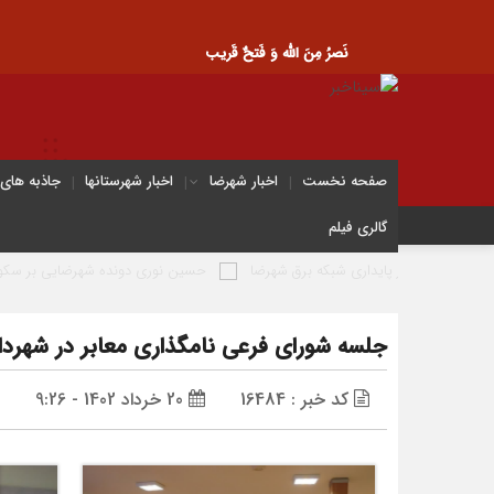
نَصرُ مِنَ الله وَ فَتحٌ قَریب
صفحه نخست
اخبار شهرضا
اخبار شهرستانها
جاذبه های
گالری فیلم
داری شبکه برق شهرضا
حسین نوری دونده شهرضایی بر سکوی سوم جام بلاروس؛ شرو
جلسه شورای فرعی نامگذاری معابر در شهردا
کد خبر : 16484
20 خرداد 1402 - 9:26