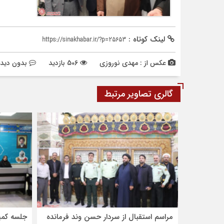
لینک کوتاه :
https://sinakhabar.ir/?p=25653
عکس از : مهدی نوروزی
506 بازدید
بدون دیدگ
گالری تصاویر مرتبط
مراسم استقبال از سردار حسن وند فرمانده
جلسه کمی