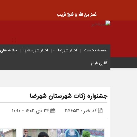
نَصرُ مِنَ الله وَ فَتحٌ قَریب
صفحه نخست
اخبار شهرضا
اخبار شهرستانها
جاذبه های
گالری فیلم
جشنواره زکات شهرستان شهرضا
کد خبر : 25653
24 دی 1402 - 10:10