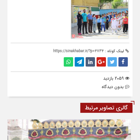
لینک کوتاه :
https://sinakhabar.ir/?p=4734
2059 بازدید
بدون دیدگاه
گالری تصاویر مرتبط